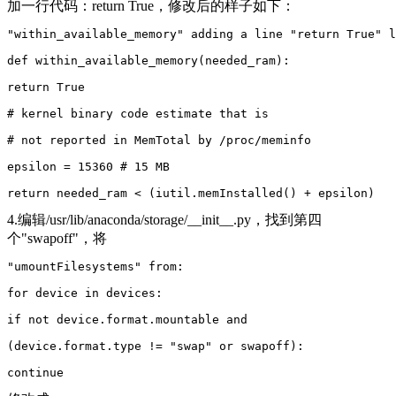
加一行代码：return True，修改后的样子如下：
"within_available_memory" adding a line "return True" l
def within_available_memory(needed_ram):
return True
# kernel binary code estimate that is
# not reported in MemTotal by /proc/meminfo
epsilon = 15360 # 15 MB
return needed_ram < (iutil.memInstalled() + epsilon)
4.编辑/usr/lib/anaconda/storage/__init__.py，找到第四
个"swapoff"，将
"umountFilesystems" from:
for device in devices:
if not device.format.mountable and
(device.format.type != "swap" or swapoff):
continue